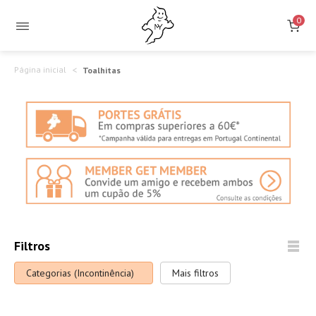
Toalhitas
0
para
incontinência
Página inicial
Toalhitas
Filtros
Categorias (Incontinência)
Mais filtros