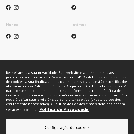
Nunex
Intimus
Métodos de pagamento
Respeitamos a sua privacidade. Este website e alguns dos nossos
parceiros usam cookies em "www.myghost.pt". Os detalhes sobre os tipos
de cookies, a sua finalidade e os parceiros envolvidos estão especificados
abaixo na nossa Política de Cookies. Clique em “Aceitar todos os cookies”
para consentir com o uso de cookies, conforme descrito na Política de
Cookies, e obtenha a melhor experiência possível no nosso site. Também
poderá editar suas preferências ou rejeitar cookies (exceto os cookies
estritamente necessários). A Política de Cookies e mais detalhes podem
Politica de Privacidade
ser acessados aqui:
My Ghost 2026 © Todos os direitos reservados
Política de privacidade
Configuração de cookies