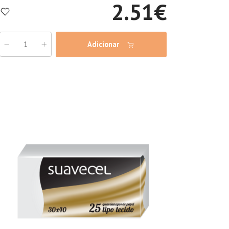
2.51
€
Adicionar