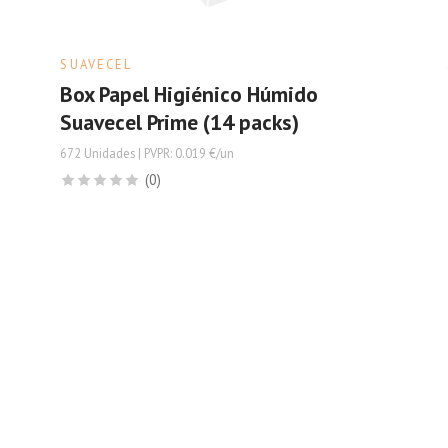
SUAVECEL
Box Papel Higiénico Húmido
Suavecel Prime (14 packs)
672 Unidades | PVPR: 0.019 €/un
(0)