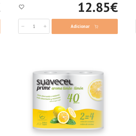
€
12.85
€
Adicionar