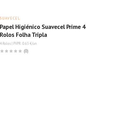
SUAVECEL
Papel Higiénico Suavecel Prime 4
Rolos Folha Tripla
4 Rolos | PVPR: 0.63 €/un
(0)