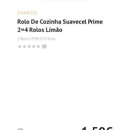
SUAVECEL
Rolo De Cozinha Suavecel Prime
2=4 Rolos Limão
2 Rolos | PVPR: 0.75 €/un
(0)