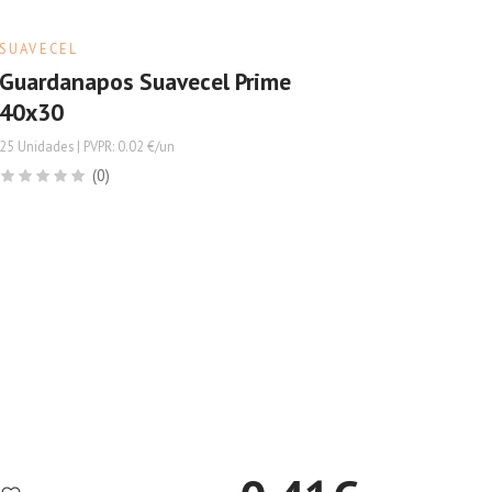
SUAVECEL
Guardanapos Suavecel Prime
40x30
25 Unidades | PVPR: 0.02 €/un
(0)