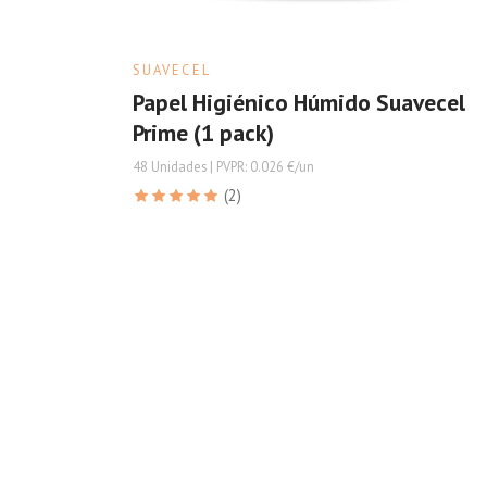
SUAVECEL
Papel Higiénico Húmido Suavecel
Prime (1 pack)
48 Unidades | PVPR: 0.026 €/un
(2)