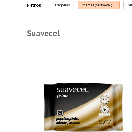
para
Filtros
Categorias
Marcas (Suavecel)
Ma
profissionais
|
Rolos
Suavecel
Jumbo
|
Toalha
de
mão