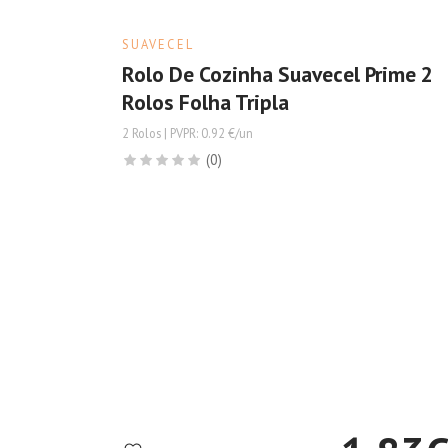
SUAVECEL
Rolo De Cozinha Suavecel Prime 2
Rolos Folha Tripla
2 Rolos | PVPR: 0.92 €/un
(0)