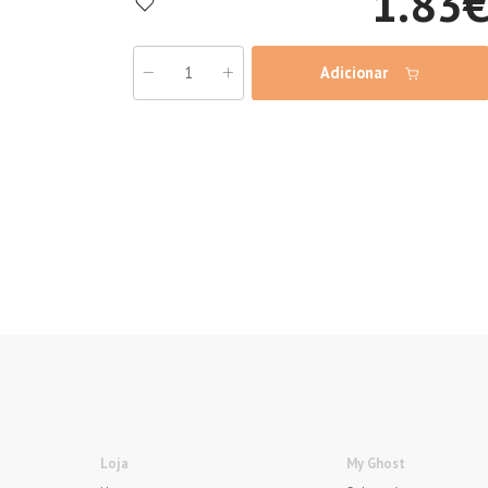
1.83
Adicionar
Loja
My Ghost