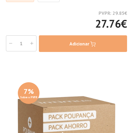
PVPR: 29.85
€
27.76
€
Adicionar
7
%
Sobre o PVPR