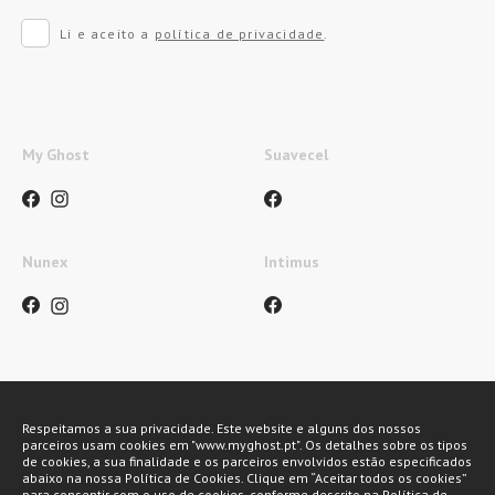
Li e aceito a
política de privacidade
.
My Ghost
Suavecel
Nunex
Intimus
Métodos de pagamento
Respeitamos a sua privacidade. Este website e alguns dos nossos
parceiros usam cookies em "www.myghost.pt". Os detalhes sobre os tipos
de cookies, a sua finalidade e os parceiros envolvidos estão especificados
abaixo na nossa Política de Cookies. Clique em “Aceitar todos os cookies”
para consentir com o uso de cookies, conforme descrito na Política de