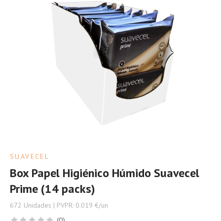
SUAVECEL
Box Papel Higiénico Húmido Suavecel
Prime (14 packs)
672 Unidades | PVPR: 0.019 €/un
(0)