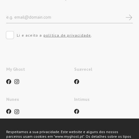
Li e aceito a
política de privacidade
.
My Ghost
Suavecel
Nunex
Intimus
Respeitamos a sua privacidade. Este website e alguns dos nossos
parceiros usam cookies em "www.myghost.pt". Os detalhes sobre os tipos