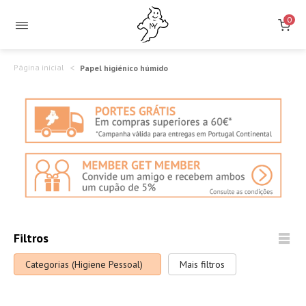
0
Página inicial
Papel higiénico húmido
Filtros
Categorias (Higiene Pessoal)
Mais filtros