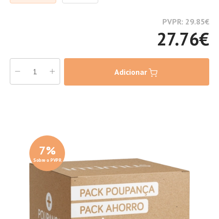
PVPR: 29.85
€
27.76
€
Adicionar
7
%
Sobre o PVPR