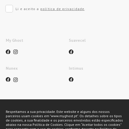
Li e aceito a
política de privacidade
.
My Ghost
Suavecel
Nunex
Intimus
Métodos de pagamento
Respeitamos a sua privacidade. Este website e alguns dos nossos
parceiros usam cookies em "www.myghost.pt". Os detalhes sobre os tipos
de cookies, a sua finalidade e os parceiros envolvidos estão especificados
abaixo na nossa Política de Cookies. Clique em “Aceitar todos os cookies”
para consentir com o uso de cookies, conforme descrito na Política de