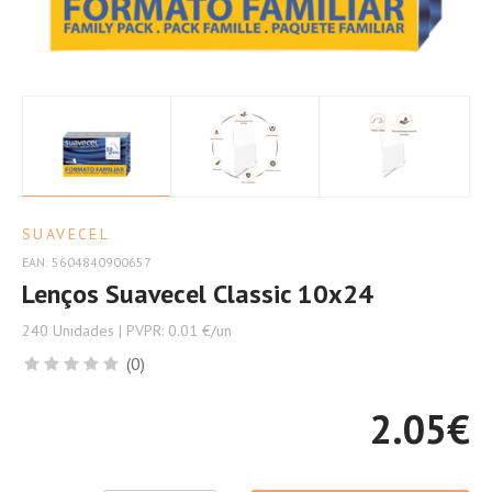
Seu
Conforto
SUAVECEL
EAN: 5604840900657
Lenços Suavecel Classic 10x24
240 Unidades | PVPR: 0.01 €/un
(0)
2.05
€