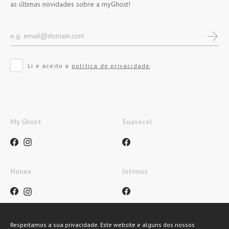
as últimas novidades sobre a myGhost!
Li e aceito a
política de privacidade
.
My Ghost
Suavecel
Nunex
Intimus
Respeitamos a sua privacidade. Este website e alguns dos nossos