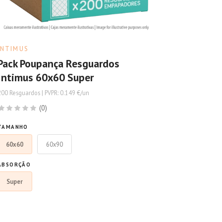
INTIMUS
Pack Poupança Resguardos
Intimus 60x60 Super
200 Resguardos | PVPR: 0.149 €/un
(0)
TAMANHO
60x60
60x90
ABSORÇÃO
Super