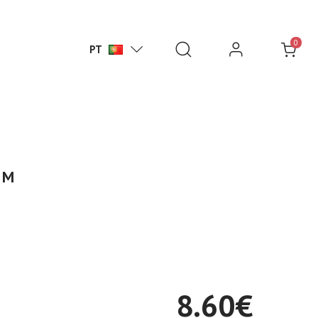
0
PT
c M
8.60
€