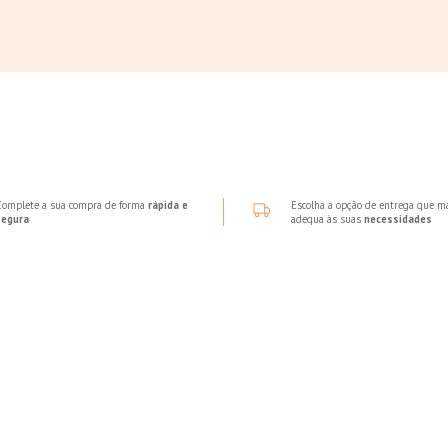
Complete a sua compra de forma
rápida e
Escolha a opção de entrega que m
segura
adequa às suas
necessidades