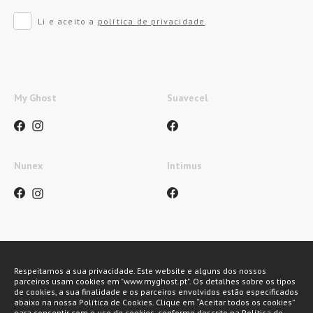
Li e aceito a
política de privacidade
.
My Ghost
Suavecel
Nunex
Intimus
Métodos de pagamento
Respeitamos a sua privacidade. Este website e alguns dos nossos
parceiros usam cookies em "www.myghost.pt". Os detalhes sobre os tipos
de cookies, a sua finalidade e os parceiros envolvidos estão especificados
abaixo na nossa Política de Cookies. Clique em “Aceitar todos os cookies”
para consentir com o uso de cookies, conforme descrito na Política de