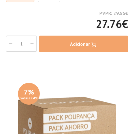
PVPR: 29.85
€
27.76
€
Adicionar
7
%
Sobre o PVPR