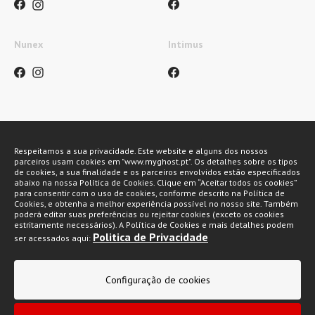
Nunex
Intimus
Métodos de pagamento
Respeitamos a sua privacidade. Este website e alguns dos nossos
parceiros usam cookies em "www.myghost.pt". Os detalhes sobre os tipos
de cookies, a sua finalidade e os parceiros envolvidos estão especificados
abaixo na nossa Política de Cookies. Clique em “Aceitar todos os cookies”
para consentir com o uso de cookies, conforme descrito na Política de
Cookies, e obtenha a melhor experiência possível no nosso site. Também
poderá editar suas preferências ou rejeitar cookies (exceto os cookies
estritamente necessários). A Política de Cookies e mais detalhes podem
Politica de Privacidade
ser acessados aqui:
My Ghost 2026 © Todos os direitos reservados
Configuração de cookies
Política de privacidade
Condições gerais de venda