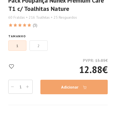
Pack Poupança Nunex Premium Care
T1 c/ Toalhitas Nature
60 Fraldas + 216 Toalhitas + 25 Resguardos
(3)
TAMANHO
1
2
PVPR:
13.85
€
12.88
€
Adicionar