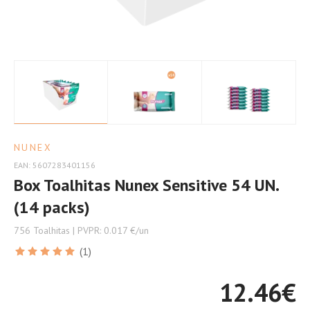
Sensível
do
seu
Bebé
NUNEX
EAN: 5607283401156
Box Toalhitas Nunex Sensitive 54 UN.
(14 packs)
756 Toalhitas | PVPR: 0.017 €/un
(1)
12.46
€