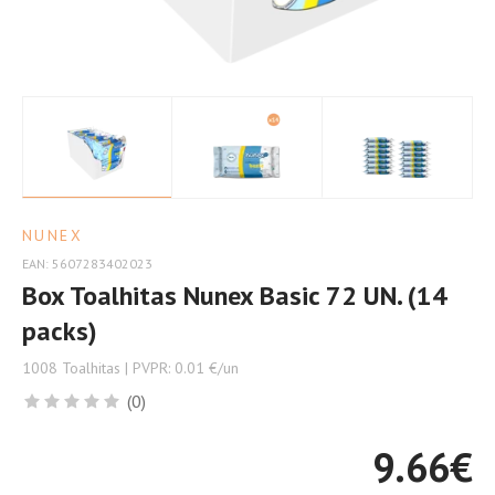
NUNEX
EAN: 5607283402023
Box Toalhitas Nunex Basic 72 UN. (14
packs)
1008 Toalhitas | PVPR: 0.01 €/un
(0)
9.66
€