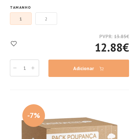
TAMANHO
1
2
PVPR:
13.85
€
12.88
€
Adicionar
-7%