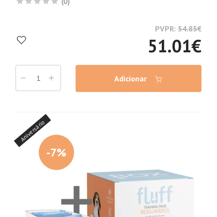
(0)
PVPR:
54.85
€
51.01
€
Adicionar
Aniversário
-7%