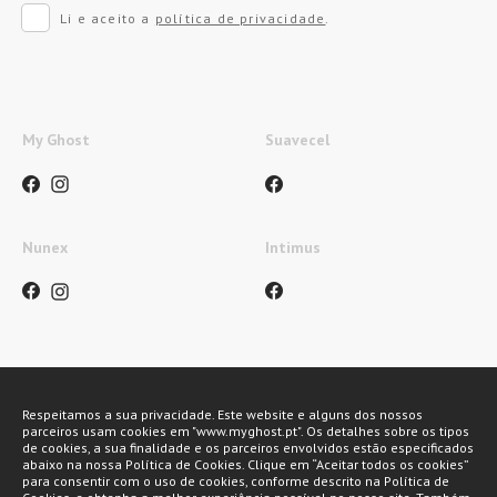
Li e aceito a
política de privacidade
.
My Ghost
Suavecel
Nunex
Intimus
Métodos de pagamento
Respeitamos a sua privacidade. Este website e alguns dos nossos
parceiros usam cookies em "www.myghost.pt". Os detalhes sobre os tipos
de cookies, a sua finalidade e os parceiros envolvidos estão especificados
abaixo na nossa Política de Cookies. Clique em “Aceitar todos os cookies”
para consentir com o uso de cookies, conforme descrito na Política de