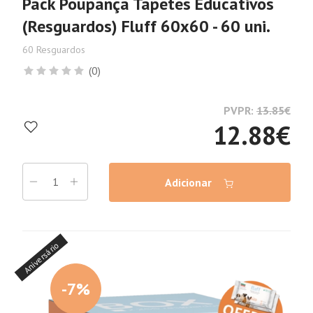
Pack Poupança Tapetes Educativos
(Resguardos) Fluff 60x60 - 60 uni.
60 Resguardos
(0)
PVPR:
13.85
€
12.88
€
Adicionar
Aniversário
-7%