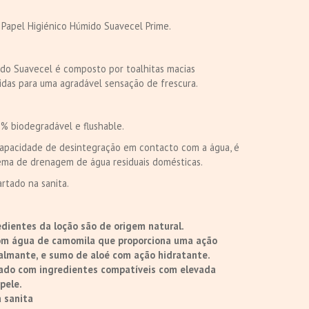
 Papel Higiénico Húmido Suavecel Prime.
ido Suavecel é composto por toalhitas macias
das para uma agradável sensação de frescura.
0% biodegradável e flushable.
capacidade de desintegração em contacto com a água, é
ema de drenagem de água residuais domésticas.
artado na sanita.
dientes da loção são de origem natural.
om água de camomila que proporciona uma ação
calmante, e sumo de aloé com ação hidratante.
ado com ingredientes compatíveis com elevada
pele.
 sanita