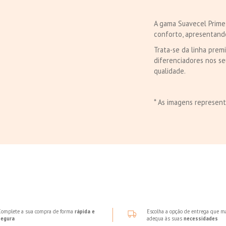
A gama Suavecel Prime
conforto, apresentando
Trata-se da linha prem
diferenciadores nos se
qualidade.
* As imagens represent
Complete a sua compra de forma
rápida e
Escolha a opção de entrega que m
segura
adequa às suas
necessidades