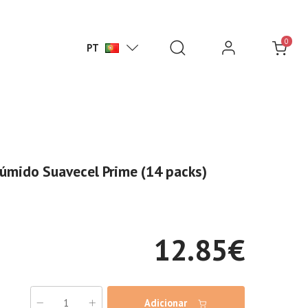
0
PT
Húmido Suavecel Prime (14 packs)
12.85
€
Adicionar