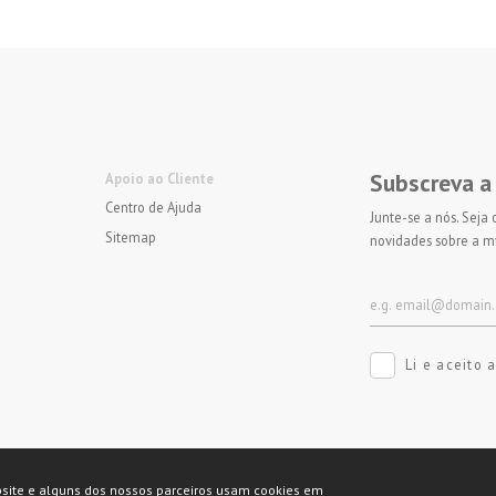
Subscreva a
Apoio ao Cliente
Centro de Ajuda
Junte-se a nós. Seja
Sitemap
novidades sobre a m
Li e aceito 
Métodos de pagam
bsite e alguns dos nossos parceiros usam cookies em