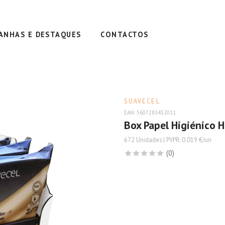
ANHAS E DESTAQUES
CONTACTOS
SUAVECEL
EAN: 5607283452011
Box Papel Higiénico 
672 Unidades | PVPR: 0.019 €/un
(0)