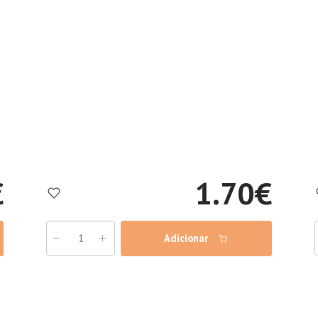
€
1.70
€
Adicionar