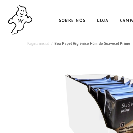
Pack
Fórmula
Natural
Poupança:
SOBRE NÓS
LOJA
CAMP
com
14
Camomila
Packs
e
Página inicial
Box Papel Higiénico Húmido Suavecel Prime
de
Aloé
Papel
Vera
para
Higiénico
um
Húmido
Cuidado
Suavecel
Superior
Prime