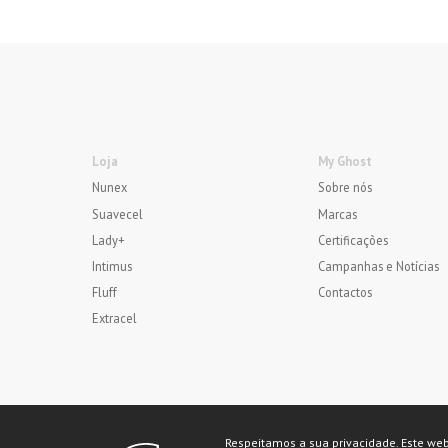
Loja
My Ghost
Nunex
Sobre nós
Suavecel
Marcas
Lady+
Certificações
Intimus
Campanhas e Notícias
Fluff
Contactos
Extracel
My Ghost
Suavecel
Nunex
Intimus
Respeitamos a sua privacidade. Este we