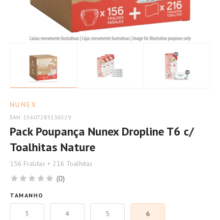
Nature
NUNEX
EAN: 15607283136529
Pack Poupança Nunex Dropline T6 c/
Toalhitas Nature
156 Fraldas + 216 Toalhitas
(0)
TAMANHO
3
4
5
6