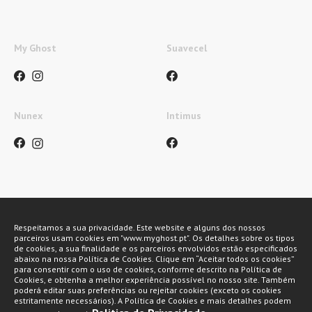
My Ghost
Suavecel
Nunex
Intimus
Métodos de pagamento
Respeitamos a sua privacidade. Este website e alguns dos nossos
parceiros usam cookies em "www.myghost.pt". Os detalhes sobre os tipos
de cookies, a sua finalidade e os parceiros envolvidos estão especificados
abaixo na nossa Política de Cookies. Clique em “Aceitar todos os cookies”
para consentir com o uso de cookies, conforme descrito na Política de
Cookies, e obtenha a melhor experiência possível no nosso site. Também
poderá editar suas preferências ou rejeitar cookies (exceto os cookies
estritamente necessários). A Política de Cookies e mais detalhes podem