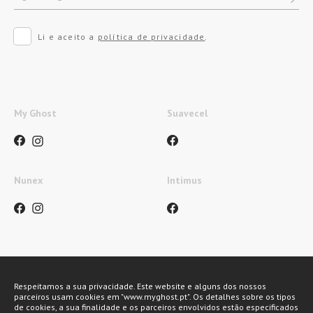
Li e aceito a
política de privacidade
.
My Ghost
Suavecel
Nunex
Intimus
Métodos de pagamento
Respeitamos a sua privacidade. Este website e alguns dos nossos
parceiros usam cookies em "www.myghost.pt". Os detalhes sobre os tipos
de cookies, a sua finalidade e os parceiros envolvidos estão especificados