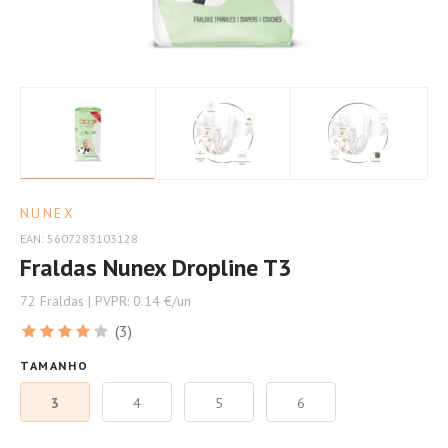
bebé
por
mais
tempo.
NUNEX
EAN: 5607283103128
Fraldas Nunex Dropline T3
72 Fraldas | PVPR: 0.14 €/un
(3)
TAMANHO
3
4
5
6