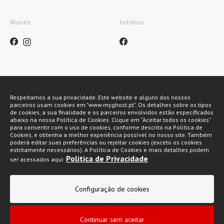
Nunex
Intimus
Métodos de pagamento
Respeitamos a sua privacidade. Este website e alguns dos nossos
parceiros usam cookies em "www.myghost.pt". Os detalhes sobre os tipos
de cookies, a sua finalidade e os parceiros envolvidos estão especificados
abaixo na nossa Política de Cookies. Clique em “Aceitar todos os cookies”
para consentir com o uso de cookies, conforme descrito na Política de
Cookies, e obtenha a melhor experiência possível no nosso site. Também
poderá editar suas preferências ou rejeitar cookies (exceto os cookies
estritamente necessários). A Política de Cookies e mais detalhes podem
Politica de Privacidade
ser acessados aqui:
My Ghost 2026 © Todos os direitos reservados
Configuração de cookies
Política de privacidade
Condições gerais de venda
Continuar sem aceitar