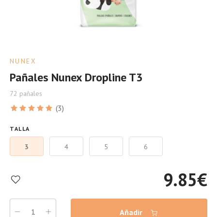
NUNEX
Pañales Nunex Dropline T3
72 pañales
(3)
TALLA
3
4
5
6
9.85
€
Añadir