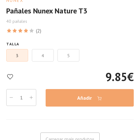
NUNEX
Pañales Nunex Nature T3
40 pañales
(2)
TALLA
3
4
5
9.85
€
Añadir
Carregar mais produtos