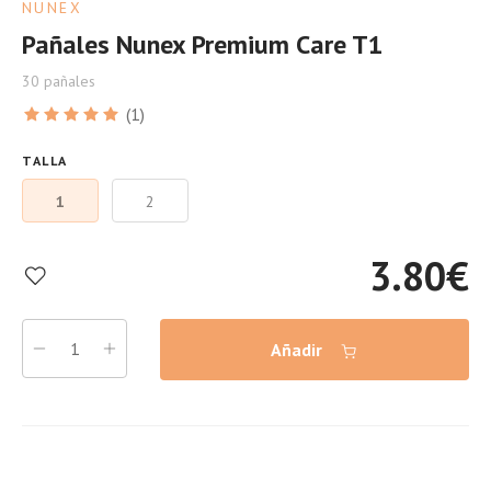
NUNEX
Pañales Nunex Premium Care T1
30 pañales
(1)
TALLA
1
2
3.80
€
Añadir