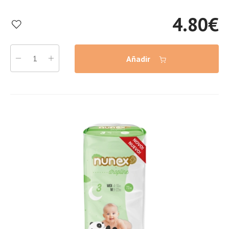
4.80
€
Añadir