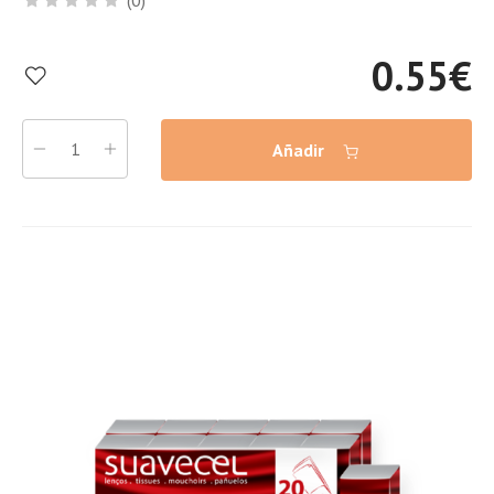
(0)
0.55
€
Añadir