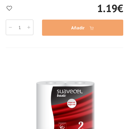
1.19
€
Añadir