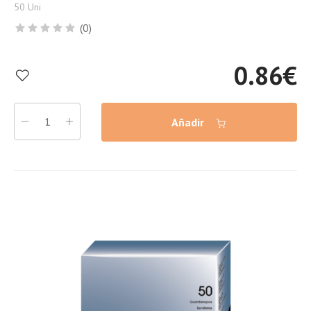
50 Uni
(0)
0.86
€
Añadir