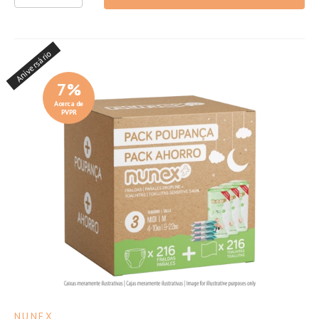
Aniversário
7
%
Acerca de
PVPR
NUNEX