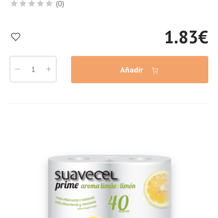
(0)
1.83
€
Añadir