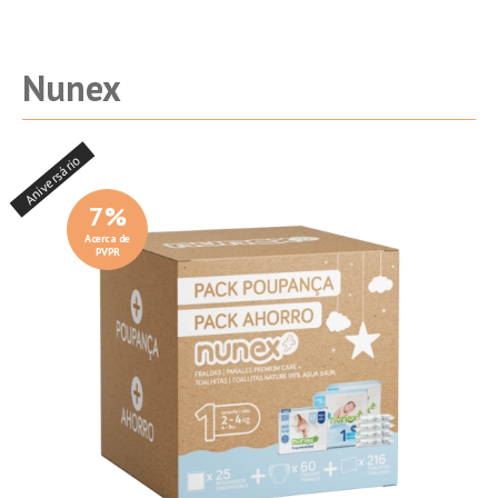
Nunex
Aniversário
7
%
Acerca de
PVPR