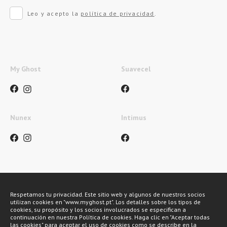
Leo y acepto la
política de privacidad
.
My Ghost
Suavecel
Nunex
Intimus
Métodos de pagamento
Respetamos tu privacidad. Este sitio web y algunos de nuestros socios
utilizan cookies en "www.myghost.pt". Los detalles sobre los tipos de
cookies, su propósito y los socios involucrados se especifican a
continuación en nuestra Política de cookies. Haga clic en "Aceptar todas
las cookies" para aceptar el uso de cookies como se describe en la