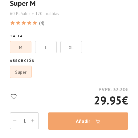
Super M
60 Pañales + 120 Toallitas
(4)
TALLA
M
L
XL
ABSORCIÓN
Super
PVPR:
32.20
€
29.95
€
Añadir