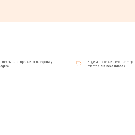
Completa tu compra de forma
rápida y
Elige la opción de envío que mejor
segura
adapte a
tus necesidades