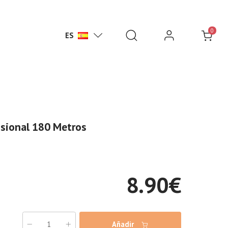
0
ES
ssional 180 Metros
8.90
€
Añadir