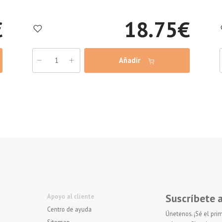
€
18.75
€
Añadir
Suscríbete 
Apoyo al cliente
Centro de ayuda
Únetenos. ¡Sé el prim
Sitemap