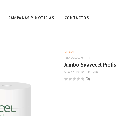
CAMPAÑAS Y NOTICIAS
CONTACTOS
SUAVECEL
EAN: 5604840901050
Jumbo Suavecel Profi
6 Rolos | PVPR: 1.46 €/un
(0)