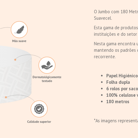
O Jumbo com 180 Metro
Suavecel.
Esta gama de produtos 
instituições e do setor 
Nesta gama encontra u
mantendo os padrões d
recorrente.
Papel Higiénic
Folha dupla
6 rolos por saco
100% celulose 
180 metros
*As imagens representa