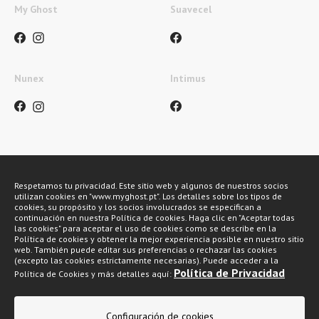
My Ghost
Suavecel
Nunex
Intimus
Métodos de pagamento
Respetamos tu privacidad. Este sitio web y algunos de nuestros socios
utilizan cookies en "www.myghost.pt". Los detalles sobre los tipos de
cookies, su propósito y los socios involucrados se especifican a
continuación en nuestra Política de cookies. Haga clic en "Aceptar todas
las cookies" para aceptar el uso de cookies como se describe en la
Política de cookies y obtener la mejor experiencia posible en nuestro sitio
web. También puede editar sus preferencias o rechazar las cookies
(excepto las cookies estrictamente necesarias). Puede acceder a la
Política de Privacidad
Política de Cookies y más detalles aquí:
My Ghost 2026 © Todos los derechos reservados
Configuración de cookies
Política de privacidad