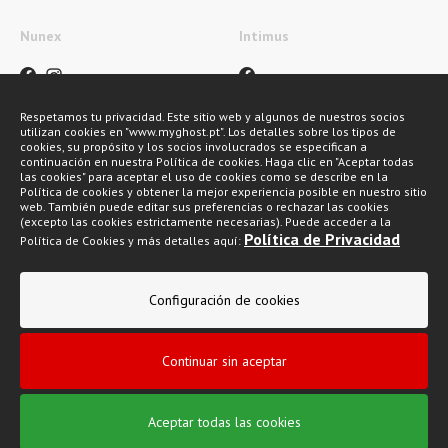
Nunex
Intimus
Respetamos tu privacidad. Este sitio web y algunos de nuestros socios
utilizan cookies en "www.myghost.pt". Los detalles sobre los tipos de
cookies, su propósito y los socios involucrados se especifican a
continuación en nuestra Política de cookies. Haga clic en "Aceptar todas
las cookies" para aceptar el uso de cookies como se describe en la
Métodos de pagamento
Política de cookies y obtener la mejor experiencia posible en nuestro sitio
web. También puede editar sus preferencias o rechazar las cookies
(excepto las cookies estrictamente necesarias). Puede acceder a la
Política de Privacidad
Política de Cookies y más detalles aquí:
Configuración de cookies
My Ghost 2026 © Todos los derechos reservados
Continuar sin aceptar
Política de privacidad
Condiciones generales de venta
Aceptar todas las cookies
Libro de reclamaciones