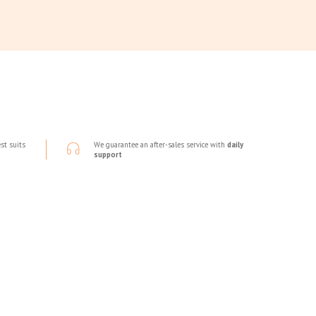
st suits
We guarantee an after-sales service with
daily
support