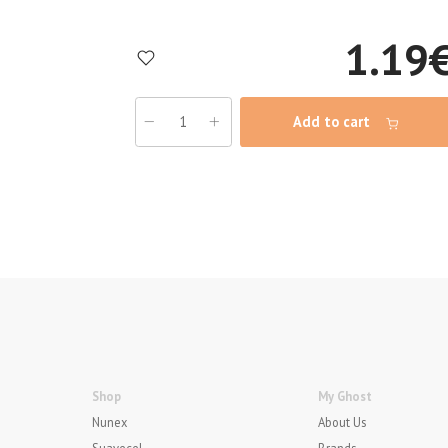
1.19
Add to cart
Shop
My Ghost
Nunex
About Us
Suavecel
Brands