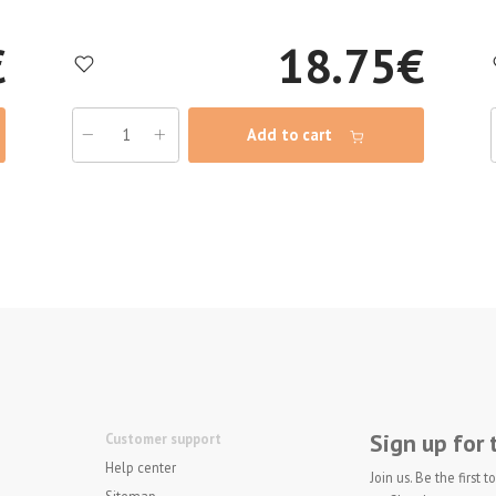
€
18.75
€
Add to cart
Sign up for
Customer support
Help center
Join us. Be the first
Sitemap