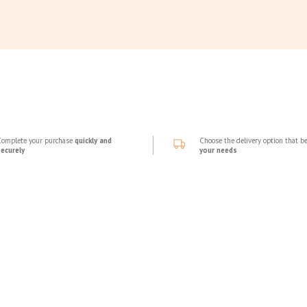
Complete your purchase
quickly and
Choose the delivery option that be
securely
your needs