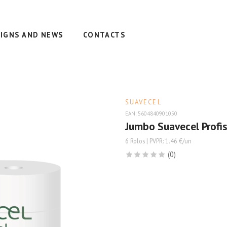
IGNS AND NEWS
CONTACTS
SUAVECEL
EAN: 5604840901050
Jumbo Suavecel Profi
6 Rolos | PVPR: 1.46 €/un
(0)