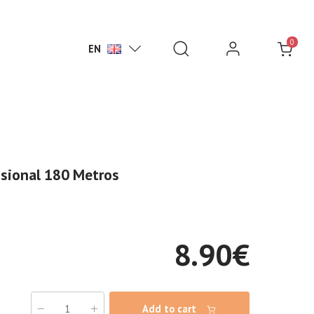
0
EN
ssional 180 Metros
8.90
€
Add to cart