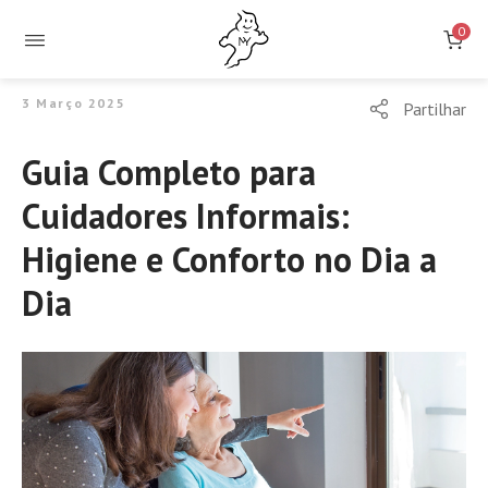
Fraldas,
0
Resguardos
3 Março 2025
e
Partilhar
Toalhitas
Guia Completo para
Cuidadores Informais:
para
Higiene e Conforto no Dia a
incontinência
Dia
Intimus