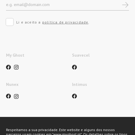
Li e aceito a
política de privacidade
.
My Ghost
Suavecel
Nunex
Intimus
Métodos de pagamento
Respeitamos a sua privacidade. Este website e alguns dos nossos
parceiros usam cookies em "www.myghost.pt". Os detalhes sobre os tipos