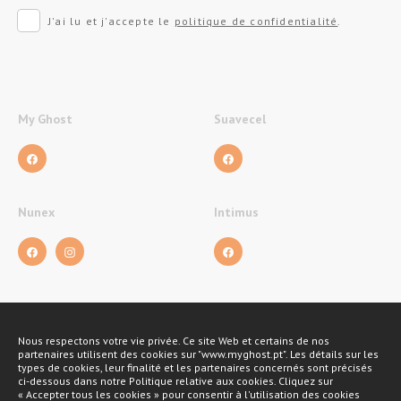
J'ai lu et j'accepte le
politique de confidentialité
.
My Ghost
Suavecel
Nunex
Intimus
Nous respectons votre vie privée. Ce site Web et certains de nos
Métodos de pagamento
partenaires utilisent des cookies sur "www.myghost.pt". Les détails sur les
types de cookies, leur finalité et les partenaires concernés sont précisés
ci-dessous dans notre Politique relative aux cookies. Cliquez sur
« Accepter tous les cookies » pour consentir à l'utilisation des cookies