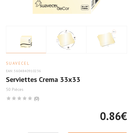
Table
SUAVECEL
EAN: 5604840910236
Serviettes Crema 33x33
50 Pièces
(0)
0.86
€