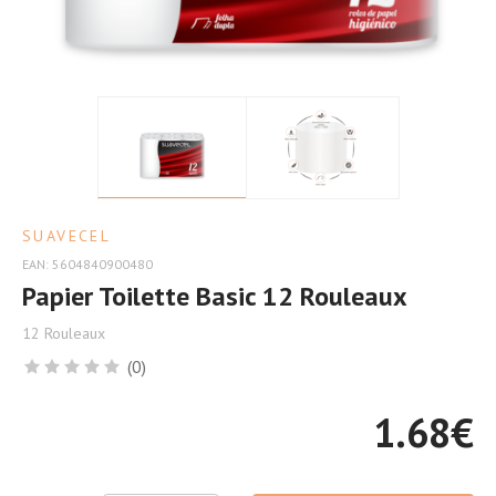
Qualité
Cher
à
Petit
Prix
SUAVECEL
EAN: 5604840900480
Papier Toilette Basic 12 Rouleaux
12 Rouleaux
(0)
1.68
€