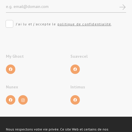
J'ai lu et j'accepte le
politique de confidentialité
.
My Ghost
Suavecel
Nunex
Intimus
Nous respectons votre vie privée. Ce site Web et certains de nos
Métodos de pagamento