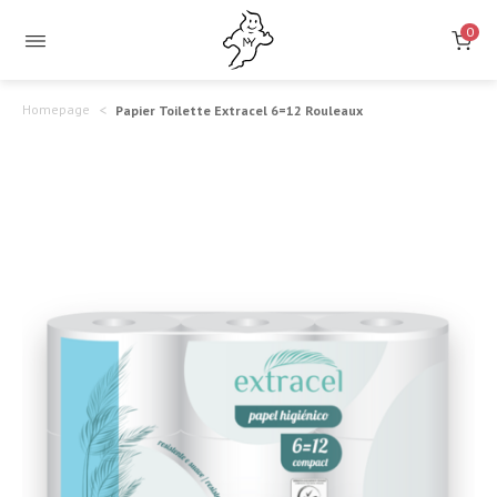
Papier
Douceur
0
Maximale
Toilette
et
Extracel
Homepage
Papier Toilette Extracel 6=12 Rouleaux
Haute
6=12
Résistance
Rouleaux
–
Plus
de
Quantité,