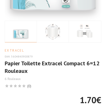
Plus
d’Avantages
EXTRACEL
EAN: 5604840900879
Papier Toilette Extracel Compact 6=12
Rouleaux
6 Rouleaux
(0)
1.70
€