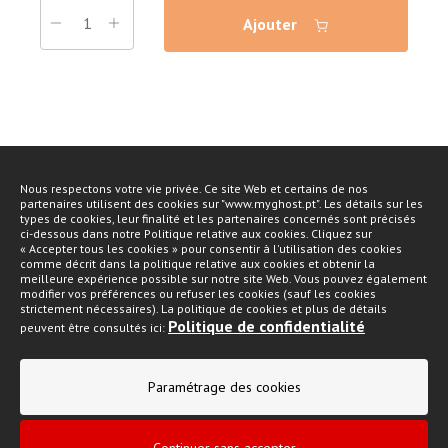
Ajouter
Nous respectons votre vie privée. Ce site Web et certains de nos
partenaires utilisent des cookies sur "www.myghost.pt". Les détails sur les
types de cookies, leur finalité et les partenaires concernés sont précisés
ci-dessous dans notre Politique relative aux cookies. Cliquez sur
« Accepter tous les cookies » pour consentir à l'utilisation des cookies
comme décrit dans la politique relative aux cookies et obtenir la
meilleure expérience possible sur notre site Web. Vous pouvez également
Abonnez-vous à notre newsletter
modifier vos préférences ou refuser les cookies (sauf les cookies
strictement nécessaires). La politique de cookies et plus de détails
Politique de confidentialité
Rejoignez-nous. Soyez le premier à recevoir des promotions
peuvent être consultés ici:
exclusives et les dernières nouvelles sur les marques et les
produits de Grupo Ghost.
Paramétrage des cookies