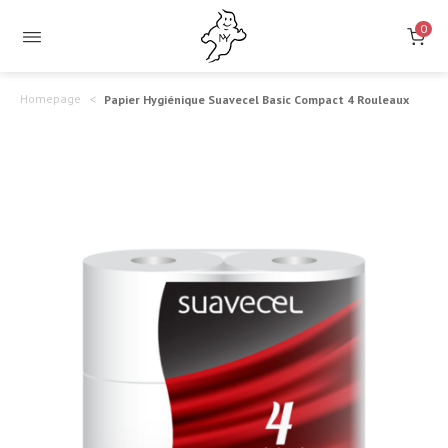
Papier
Douceur
0
et
Hygiénique
Confort
Suavecel
Homepage
Papier Hygiénique Suavecel Basic Compact 4 Rouleaux
à
Basic
Chaque
Compact
Feuille
4
Rouleaux
–
Qualité