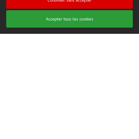
Continuer sans accepter
J'ai lu et j'accepte le
politique de confidentialité
.
Accepter tous les cookies
My Ghost
Suavecel
Nunex
Intimus
Métodos de pagamento