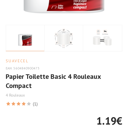
et
Confort
SUAVECEL
EAN: 5604840900473
Papier Toilette Basic 4 Rouleaux
Compact
4 Rouleaux
(1)
1.19
€