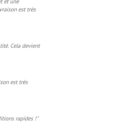
t et une
vraison est très
ité. Cela devient
ison est très
tions rapides !"