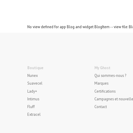
No view defined for app Blog and widget BlogItem -- view file: B
Boutique
My Ghost
Nunex
Qui sommes-nous ?
Suavecel
Marques
Lady+
Certifications
Intimus
Campagnes et nouvelle
Fluff
Contact
Extracel