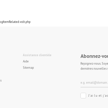
logItemRelated.volt.php
Abonnez-vou
Assistance clientèle
Aide
Rejoignez-nous. Soye
Sitemap
dernières nouvelles 
s
J'ai lu et j'