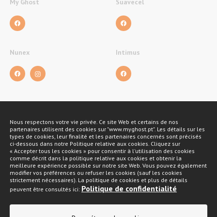
My Ghost
Suavecel
Nunex
Intimus
Nous respectons votre vie privée. Ce site Web et certains de nos
Métodos de pagamento
partenaires utilisent des cookies sur "www.myghost.pt". Les détails sur les
types de cookies, leur finalité et les partenaires concernés sont précisés
ci-dessous dans notre Politique relative aux cookies. Cliquez sur
« Accepter tous les cookies » pour consentir à l'utilisation des cookies
comme décrit dans la politique relative aux cookies et obtenir la
meilleure expérience possible sur notre site Web. Vous pouvez également
modifier vos préférences ou refuser les cookies (sauf les cookies
strictement nécessaires). La politique de cookies et plus de détails
Politique de confidentialité
peuvent être consultés ici:
Politique de confidentialité