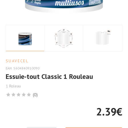
Efficacité
SUAVECEL
EAN: 5604840910090
Essuie-tout Classic 1 Rouleau
1 Roleau
(0)
2.39
€