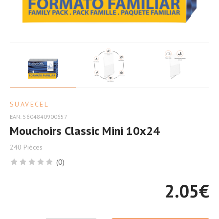
Confort
SUAVECEL
EAN: 5604840900657
Mouchoirs Classic Mini 10x24
240 Pièces
(0)
2.05
€