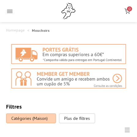
Mouchoirs
0
en
papier
Homepage
Mouchoirs
100%
cellulose
vierge
Filtres
Catégories (Maison)
Plus de filtres