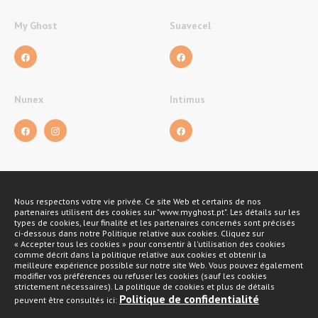
My Ghost
Suavecel
Nunex
Intimus
Nous respectons votre vie privée. Ce site Web et certains de nos
Métodos de pagamento
partenaires utilisent des cookies sur "www.myghost.pt". Les détails sur les
types de cookies, leur finalité et les partenaires concernés sont précisés
ci-dessous dans notre Politique relative aux cookies. Cliquez sur
« Accepter tous les cookies » pour consentir à l'utilisation des cookies
comme décrit dans la politique relative aux cookies et obtenir la
meilleure expérience possible sur notre site Web. Vous pouvez également
modifier vos préférences ou refuser les cookies (sauf les cookies
strictement nécessaires). La politique de cookies et plus de détails
Politique de confidentialité
peuvent être consultés ici: