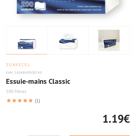
Confort
SUAVECEL
EAN: 5604840900749
Essuie-mains Classic
200 Pièces
(1)
1.19
€