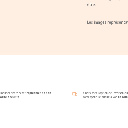
être.
Les images représentati
inalisez votre achat
rapidement et en
Choisissez l'option de livraison qu
toute sécurité
correspond le mieux à vos
besoin