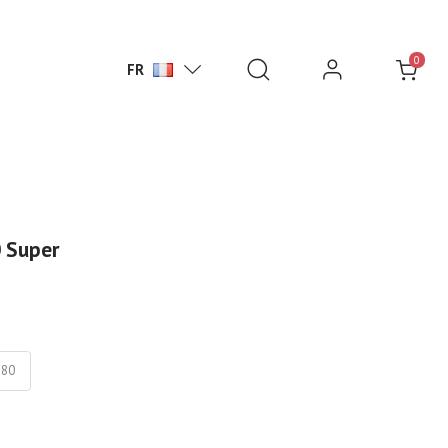
0
FR
 Super
180