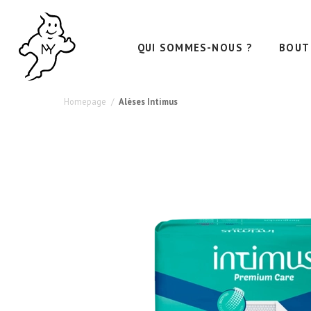
Haute
Utilisation
Polyvalente
Absorption
QUI SOMMES-NOUS ?
BOUT
:
et
Incontinence,
Confort
Lit
Homepage
Alèses Intimus
et
Hygiène