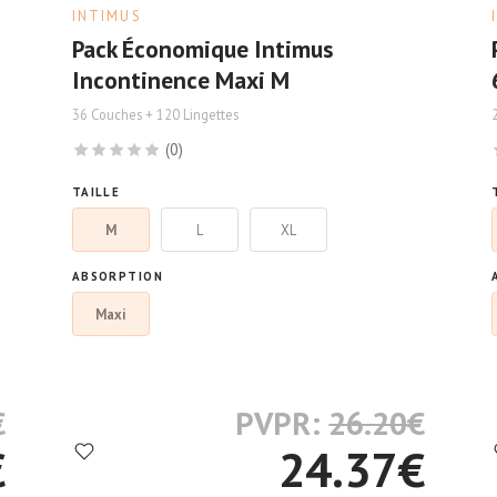
INTIMUS
Pack Économique Intimus
Incontinence Maxi M
36 Couches + 120 Lingettes
(0)
TAILLE
M
L
XL
ABSORPTION
Maxi
€
PVPR:
26.20
€
€
24.37
€