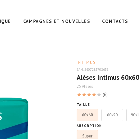
IQUE
CAMPAGNES ET NOUVELLES
CONTACTS
INTIMUS
EAN: 5607283702659
Alèses Intimus 60x60
25 Alèses
(6)
TAILLE
60x60
60x90
90x
ABSORPTION
Super