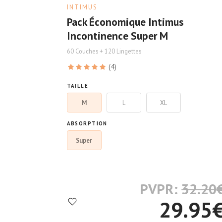
INTIMUS
Pack Économique Intimus
Incontinence Super M
60 Couches + 120 Lingettes
(4)
TAILLE
M
L
XL
ABSORPTION
Super
PVPR:
32.20
29.95