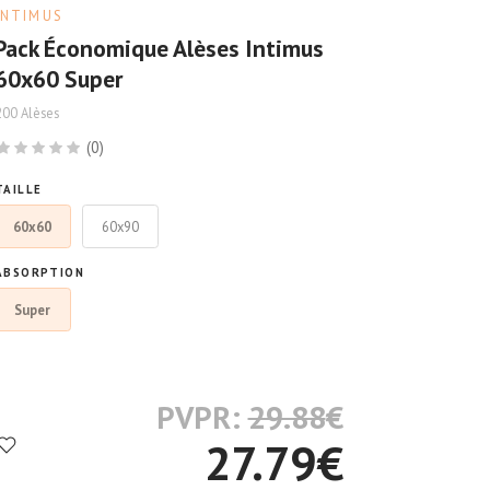
INTIMUS
Pack Économique Alèses Intimus
60x60 Super
200 Alèses
(0)
TAILLE
60x60
60x90
ABSORPTION
Super
PVPR:
29.88
€
27.79
€