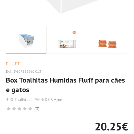
(400
Toalhitas)
FLUFF
EAN: 5607283362013
Box Toalhitas Húmidas Fluff para cães
e gatos
400 Toalhitas | PVPR: 0.05 €/un
(0)
20.25
€