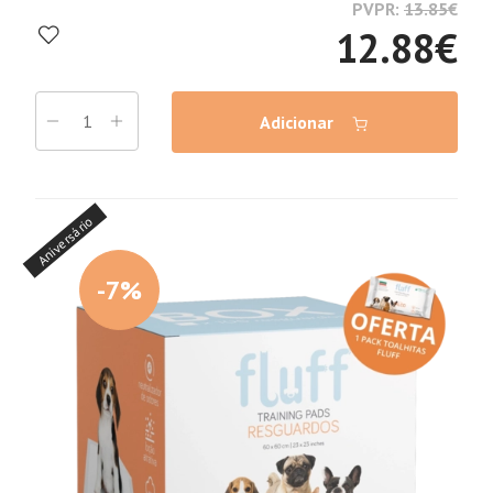
PVPR:
13.85
€
12.88
€
Adicionar
Aniversário
-7%