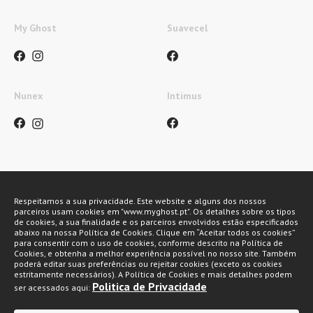
My Ghost
Suavecel
Nunex
Intimus
Métodos de pagamento
Respeitamos a sua privacidade. Este website e alguns dos nossos
parceiros usam cookies em "www.myghost.pt". Os detalhes sobre os tipos
de cookies, a sua finalidade e os parceiros envolvidos estão especificados
abaixo na nossa Política de Cookies. Clique em “Aceitar todos os cookies”
para consentir com o uso de cookies, conforme descrito na Política de
Cookies, e obtenha a melhor experiência possível no nosso site. Também
poderá editar suas preferências ou rejeitar cookies (exceto os cookies
estritamente necessários). A Política de Cookies e mais detalhes podem
Politica de Privacidade
ser acessados aqui:
My Ghost 2026 © Todos os direitos reservados