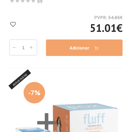
(0)
PVPR:
54.85
€
51.01
€
Adicionar
Aniversário
-7%