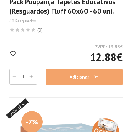
Pack Poupança Tapetes Educativos
(Resguardos) Fluff 60x60 - 60 uni.
60 Resguardos
(0)
PVPR:
13.85
€
12.88
€
Adicionar
Aniversário
-7%