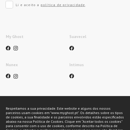
Li e aceito a
política de privacidade
.
My Ghost
Suavecel
Nunex
Intimus
Métodos de pagamento
Respeitamos a sua privacidade. Este website e alguns dos nossos
parceiros usam cookies em "www.myghost.pt". Os detalhes sobre os tipos
de cookies, a sua finalidade e os parceiros envolvidos estão especificados
abaixo na nossa Política de Cookies. Clique em “Aceitar todos os cookies”
para consentir com o uso de cookies, conforme descrito na Política de