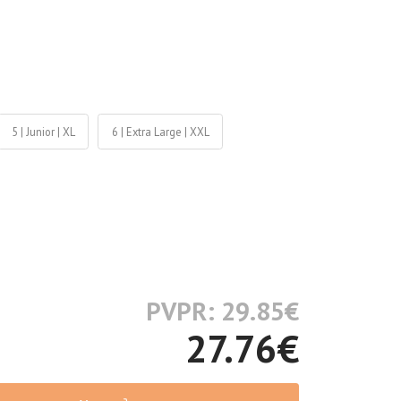
5 | Junior | XL
6 | Extra Large | XXL
PVPR: 29.85
€
27.76
€