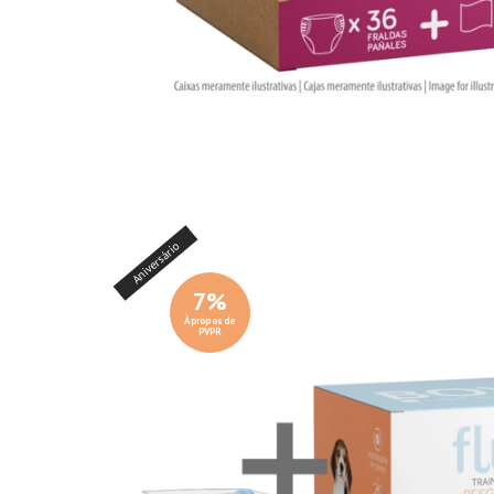
Aniversário
7
%
À propos de
PVPR