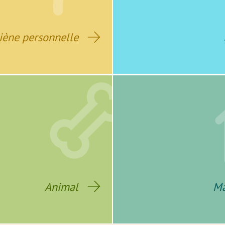
iène personnelle
Animal
Ma