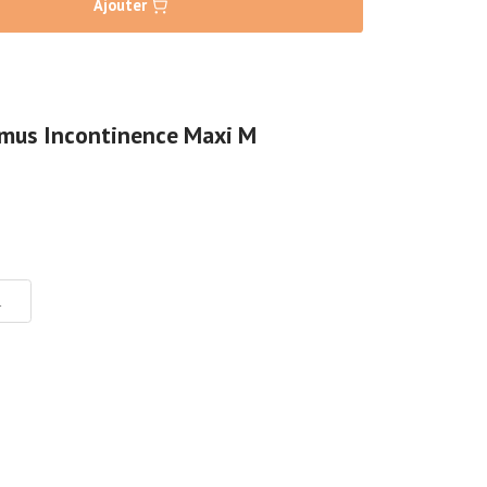
Ajouter
imus Incontinence Maxi M
L