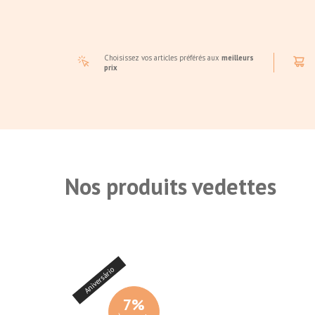
Choisissez vos articles préférés aux
meilleurs
prix
Nos produits vedettes
Aniversário
7
%