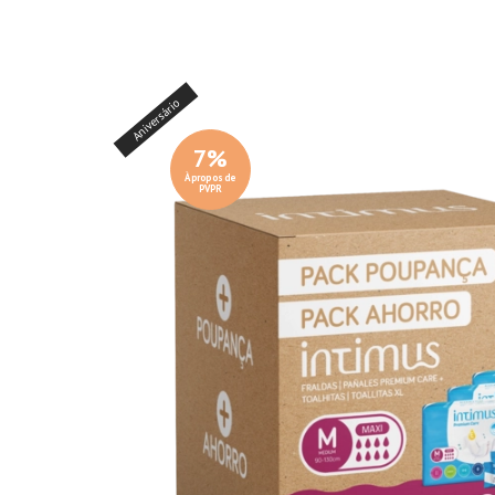
Aniversário
7
%
À propos de
PVPR