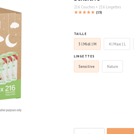
216 Couches + 216 Lingettes
(15)
TAILLE
3 | Midi | M
4 | Maxi | L
LINGETTES
Sensitive
Nature