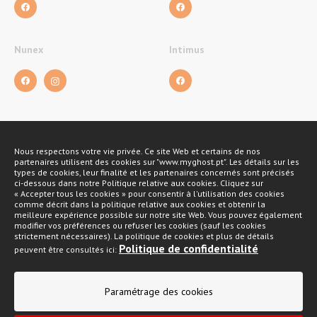
Nunex
Intimus
Nous respectons votre vie privée. Ce site Web et certains de nos
Méthodes de payement
partenaires utilisent des cookies sur "www.myghost.pt". Les détails sur les
types de cookies, leur finalité et les partenaires concernés sont précisés
ci-dessous dans notre Politique relative aux cookies. Cliquez sur
« Accepter tous les cookies » pour consentir à l'utilisation des cookies
comme décrit dans la politique relative aux cookies et obtenir la
meilleure expérience possible sur notre site Web. Vous pouvez également
modifier vos préférences ou refuser les cookies (sauf les cookies
strictement nécessaires). La politique de cookies et plus de détails
Politique de confidentialité
peuvent être consultés ici:
Politique de confidentialité
Paramétrage des cookies
Conditions générales de vente