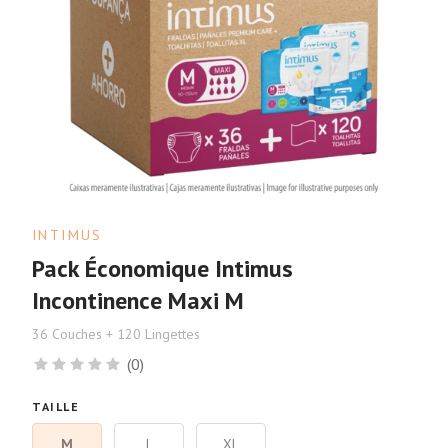
INTIMUS
Pack Économique Intimus
Incontinence Maxi M
36 Couches + 120 Lingettes
(0)
TAILLE
M
L
XL