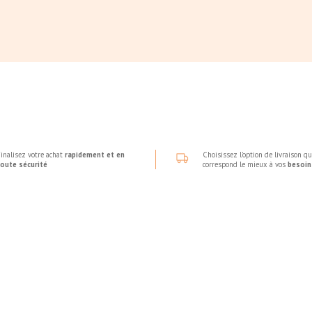
inalisez votre achat
rapidement et en
Choisissez l'option de livraison qu
toute sécurité
correspond le mieux à vos
besoin