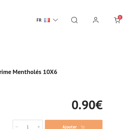
0
FR
Prime Mentholés 10X6
0.90
€
Ajouter