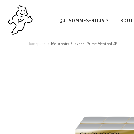
Mouchoirs
Découvrez
la
Suavecel
QUI SOMMES-NOUS ?
BOUT
sensation
Prime
rafraîchissante
Menthol
du
Homepage
Mouchoirs Suavecel Prime Menthol 4F
4F
menthol
–
La
Fraîcheur
qui
Apaise