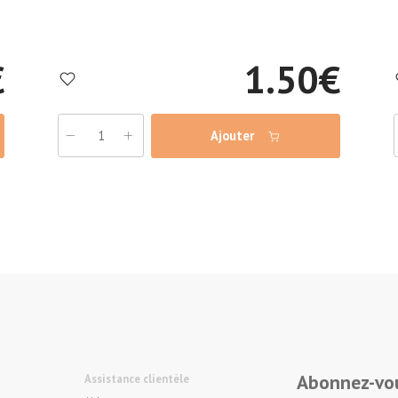
€
1.50
€
Ajouter
Abonnez-vou
Assistance clientèle