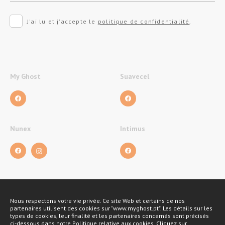
J'ai lu et j'accepte le
politique de confidentialité
.
My Ghost
Suavecel
Nunex
Intimus
Nous respectons votre vie privée. Ce site Web et certains de nos
Métodos de pagamento
partenaires utilisent des cookies sur "www.myghost.pt". Les détails sur les
types de cookies, leur finalité et les partenaires concernés sont précisés
ci-dessous dans notre Politique relative aux cookies. Cliquez sur