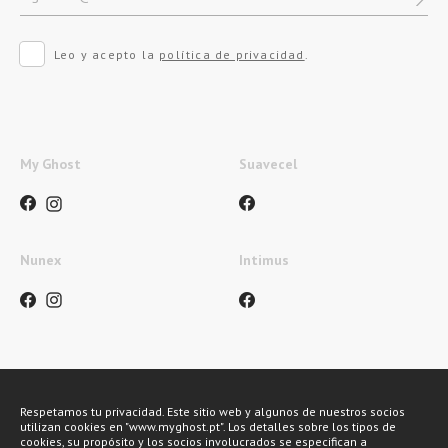
Leo y acepto la
política de privacidad
.
My Ghost
Suavecel
Nunex
Intimus
Métodos de pagamento
Respetamos tu privacidad. Este sitio web y algunos de nuestros socios
utilizan cookies en "www.myghost.pt". Los detalles sobre los tipos de
cookies, su propósito y los socios involucrados se especifican a