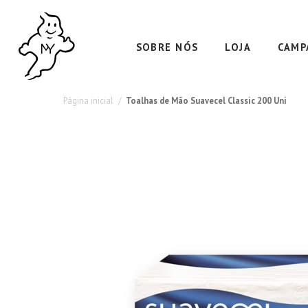
Toalhas
Máxima
Absorção
de
SOBRE NÓS
LOJA
CAMP
e
Mão
Resistência
Suavecel
Página inicial
Toalhas de Mão Suavecel Classic 200 Uni
Classic
200
Uni
–
Qualidade
e