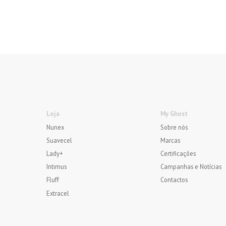
Loja
My Ghost
Nunex
Sobre nós
Suavecel
Marcas
Lady+
Certificações
Intimus
Campanhas e Notícias
Fluff
Contactos
Extracel