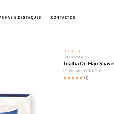
ANHAS E DESTAQUES
CONTACTOS
SUAVECEL
EAN: 5604840900749
Toalha De Mão Suavec
200 Unidades | PVPR: 0.01 €/un
(1)