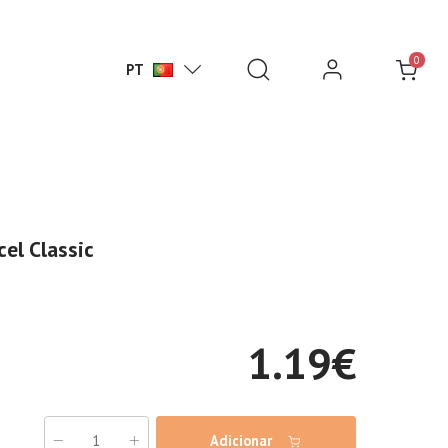
0
PT
el Classic
1.19
€
Adicionar