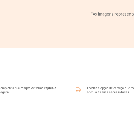
*As imagens representa
Complete a sua compra de forma
rápida e
Escolha a opção de entrega que m
segura
adequa às suas
necessidades