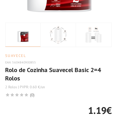
Mais
Papel,
Mais
Conveniência
SUAVECEL
EAN: 5604840900855
Rolo de Cozinha Suavecel Basic 2=4
Rolos
2 Rolos | PVPR: 0.60 €/un
(0)
1.19
€