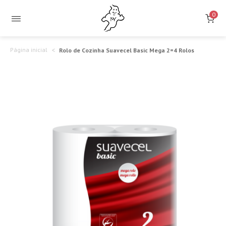
Rolo
Económico
0
e
de
Eficiente
Cozinha
Página inicial
Rolo de Cozinha Suavecel Basic Mega 2=4 Rolos
para
Suavecel
Uso
Basic
Diário
Mega
2=4
Rolos
–