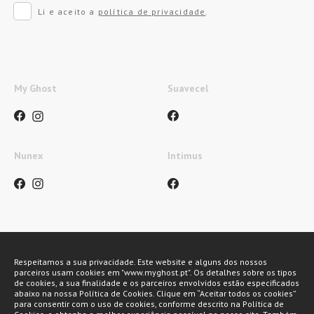
Li e aceito a
política de privacidade
.
My Ghost
Suavecel
Nunex
Intimus
Métodos de pagamento
Respeitamos a sua privacidade. Este website e alguns dos nossos
parceiros usam cookies em "www.myghost.pt". Os detalhes sobre os tipos
de cookies, a sua finalidade e os parceiros envolvidos estão especificados
abaixo na nossa Política de Cookies. Clique em “Aceitar todos os cookies”
para consentir com o uso de cookies, conforme descrito na Política de