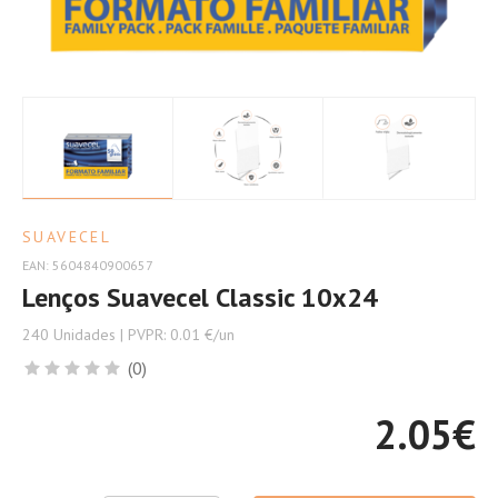
Seu
Conforto
SUAVECEL
EAN: 5604840900657
Lenços Suavecel Classic 10x24
240 Unidades | PVPR: 0.01 €/un
(0)
2.05
€