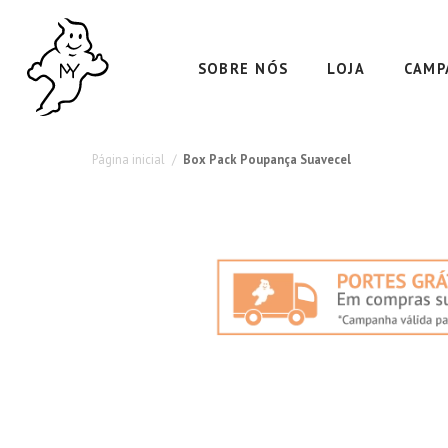
Conjunto
de
SOBRE NÓS
LOJA
CAMP
guardanapos
e
Página inicial
Box Pack Poupança Suavecel
rolos
de
cozinha
a
preços
baixos