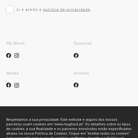
Li e aceito a
política de privacidade
.
My Ghost
Suavecel
Nunex
Intimus
Métodos de pagamento
Respeitamos a sua privacidade. Este website e alguns dos nossos
parceiros usam cookies em "www.myghost.pt". Os detalhes sobre os tipos
de cookies, a sua finalidade e os parceiros envolvidos estão especificados
abaixo na nossa Política de Cookies. Clique em “Aceitar todos os cookies”
para consentir com o uso de cookies, conforme descrito na Política de