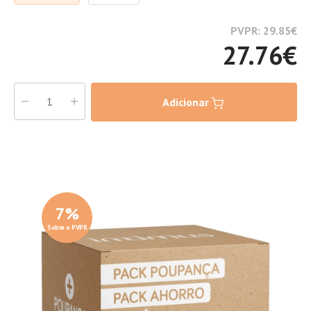
PVPR: 29.85
€
27.76
€
Adicionar
7
%
Sobre o PVPR