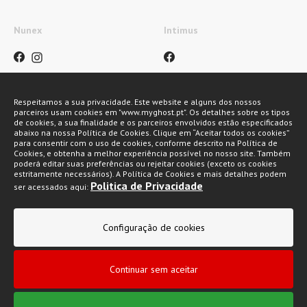
Nunex
Intimus
Respeitamos a sua privacidade. Este website e alguns dos nossos
parceiros usam cookies em "www.myghost.pt". Os detalhes sobre os tipos
de cookies, a sua finalidade e os parceiros envolvidos estão especificados
Métodos de pagamento
abaixo na nossa Política de Cookies. Clique em “Aceitar todos os cookies”
para consentir com o uso de cookies, conforme descrito na Política de
Cookies, e obtenha a melhor experiência possível no nosso site. Também
poderá editar suas preferências ou rejeitar cookies (exceto os cookies
estritamente necessários). A Política de Cookies e mais detalhes podem
Politica de Privacidade
ser acessados aqui:
Configuração de cookies
My Ghost 2026 © Todos os direitos reservados
Política de privacidade
Continuar sem aceitar
Condições gerais de venda