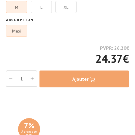
M
L
XL
ABSORPTION
Maxi
PVPR: 26.20
€
24.37
€
Ajouter
7
%
À propos de