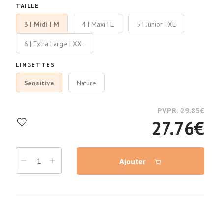
TAILLE
3 | Midi | M
4 | Maxi | L
5 | Junior | XL
6 | Extra Large | XXL
LINGETTES
Sensitive
Nature
PVPR:
29.85
€
27.76
€
Ajouter