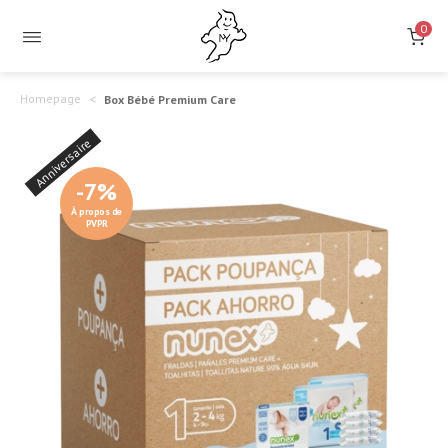
0
Homepage
Box Bébé Premium Care
Anniversaire
-7%
À propos de
PVPR