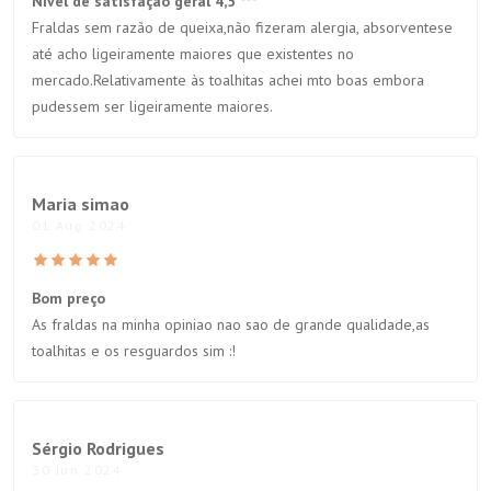
Nível de satisfação geral 4,5 ***
Fraldas sem razão de queixa,não fizeram alergia, absorventese
até acho ligeiramente maiores que existentes no
mercado.Relativamente às toalhitas achei mto boas embora
pudessem ser ligeiramente maiores.
Maria simao
01 Aug 2024
Bom preço
As fraldas na minha opiniao nao sao de grande qualidade,as
toalhitas e os resguardos sim :!
Sérgio Rodrigues
30 Jun 2024